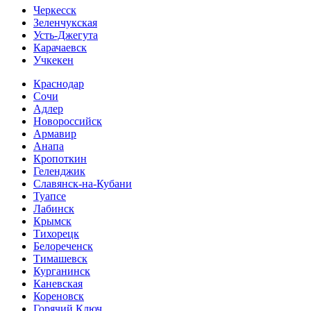
Черкесск
Зеленчукская
Усть-Джегута
Карачаевск
Учкекен
Краснодар
Сочи
Адлер
Новороссийск
Армавир
Анапа
Кропоткин
Геленджик
Славянск-на-Кубани
Туапсе
Лабинск
Крымск
Тихорецк
Белореченск
Тимашевск
Курганинск
Каневская
Кореновск
Горячий Ключ