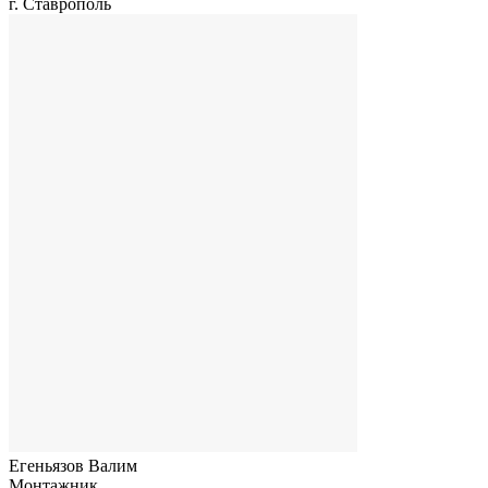
г. Ставрополь
Егеньязов Валим
Монтажник