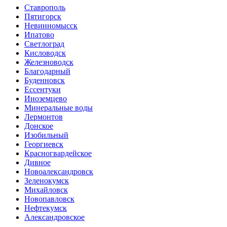
Ставрополь
Пятигорск
Невинномысск
Ипатово
Светлоград
Кисловодск
Железноводск
Благодарный
Буденновск
Ессентуки
Иноземцево
Минеральные воды
Лермонтов
Донское
Изобильный
Георгиевск
Красногвардейское
Дивное
Новоалександровск
Зеленокумск
Михайловск
Новопавловск
Нефтекумск
Александровское