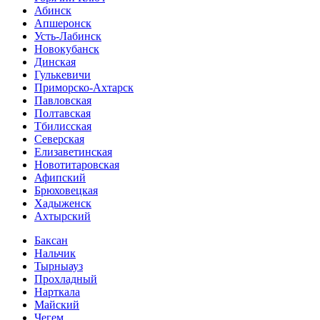
Абинск
Апшеронск
Усть-Лабинск
Новокубанск
Динская
Гулькевичи
Приморско-Ахтарск
Павловская
Полтавская
Тбилисская
Северская
Елизаветинская
Новотитаровская
Афипский
Брюховецкая
Хадыженск
Ахтырский
Баксан
Нальчик
Тырныауз
Прохладный
Нарткала
Майский
Чегем