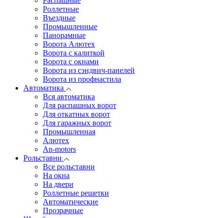
Распашные
Роллетные
Въездные
Промышленные
Панорамные
Ворота Алютех
Ворота с калиткой
Ворота c окнами
Ворота из сэндвич-панелей
Ворота из профнастила
Автоматика
Вся автоматика
Для распашных ворот
Для откатных ворот
Для гаражных ворот
Промышленная
Алютех
An-motors
Рольставни
Все рольставни
На окна
На двери
Роллетные решетки
Автоматические
Прозрачные