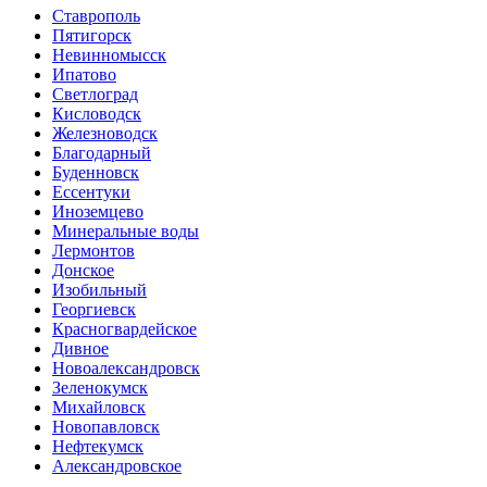
Ставрополь
Пятигорск
Невинномысск
Ипатово
Светлоград
Кисловодск
Железноводск
Благодарный
Буденновск
Ессентуки
Иноземцево
Минеральные воды
Лермонтов
Донское
Изобильный
Георгиевск
Красногвардейское
Дивное
Новоалександровск
Зеленокумск
Михайловск
Новопавловск
Нефтекумск
Александровское