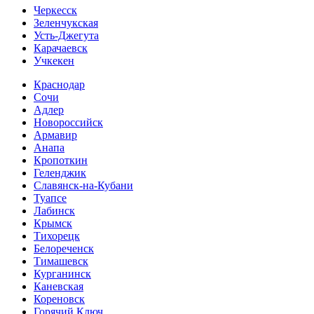
Черкесск
Зеленчукская
Усть-Джегута
Карачаевск
Учкекен
Краснодар
Сочи
Адлер
Новороссийск
Армавир
Анапа
Кропоткин
Геленджик
Славянск-на-Кубани
Туапсе
Лабинск
Крымск
Тихорецк
Белореченск
Тимашевск
Курганинск
Каневская
Кореновск
Горячий Ключ