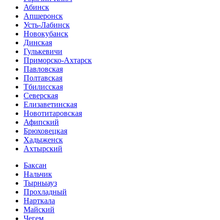
Абинск
Апшеронск
Усть-Лабинск
Новокубанск
Динская
Гулькевичи
Приморско-Ахтарск
Павловская
Полтавская
Тбилисская
Северская
Елизаветинская
Новотитаровская
Афипский
Брюховецкая
Хадыженск
Ахтырский
Баксан
Нальчик
Тырныауз
Прохладный
Нарткала
Майский
Чегем