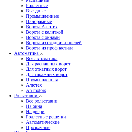
Распашные
Роллетные
Въездные
Промышленные
Панорамные
Ворота Алютех
Ворота с калиткой
Ворота c окнами
Ворота из сэндвич-панелей
Ворота из профнастила
Автоматика
Вся автоматика
Для распашных ворот
Для откатных ворот
Для гаражных ворот
Промышленная
Алютех
An-motors
Рольставни
Все рольставни
На окна
На двери
Роллетные решетки
Автоматические
Прозрачные