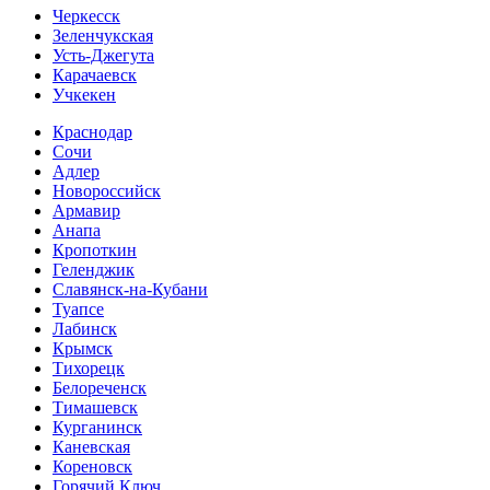
Черкесск
Зеленчукская
Усть-Джегута
Карачаевск
Учкекен
Краснодар
Сочи
Адлер
Новороссийск
Армавир
Анапа
Кропоткин
Геленджик
Славянск-на-Кубани
Туапсе
Лабинск
Крымск
Тихорецк
Белореченск
Тимашевск
Курганинск
Каневская
Кореновск
Горячий Ключ