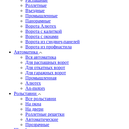
Распашные
Роллетные
Въездные
Промышленные
Панорамные
Ворота Алютех
Ворота с калиткой
Ворота c окнами
Ворота из сэндвич-панелей
Ворота из профнастила
Автоматика
Вся автоматика
Для распашных ворот
Для откатных ворот
Для гаражных ворот
Промышленная
Алютех
An-motors
Рольставни
Все рольставни
На окна
На двери
Роллетные решетки
Автоматические
Прозрачные