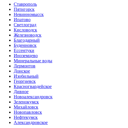
Ставрополь
Пятигорск
Невинномысск
Ипатово
Светлоград
Кисловодск
Железноводск
Благодарный
Буденновск
Ессентуки
Иноземцево
Минеральные воды
Лермонтов
Донское
Изобильный
Георгиевск
Красногвардейское
Дивное
Новоалександровск
Зеленокумск
Михайловск
Новопавловск
Нефтекумск
Александровское