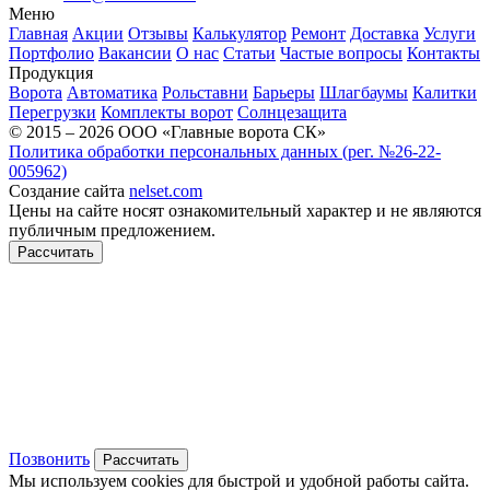
Меню
Главная
Акции
Отзывы
Калькулятор
Ремонт
Доставка
Услуги
Портфолио
Вакансии
О нас
Статьи
Частые вопросы
Контакты
Продукция
Ворота
Автоматика
Рольставни
Барьеры
Шлагбаумы
Калитки
Перегрузки
Комплекты ворот
Солнцезащита
© 2015 – 2026 ООО «Главные ворота СК»
Политика обработки персональных данных (рег. №26-22-
005962)
Создание сайта
nelset.com
Цены на сайте носят ознакомительный характер и не являются
публичным предложением.
Рассчитать
Позвонить
Рассчитать
Мы используем cookies для быстрой и удобной работы сайта.