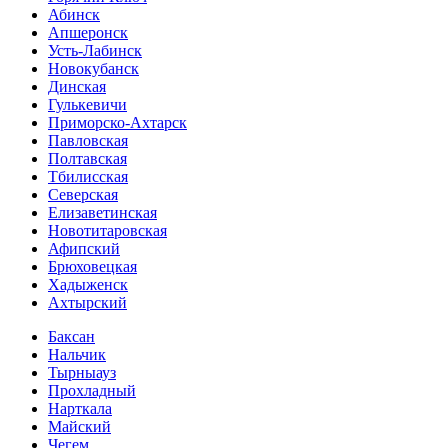
Абинск
Апшеронск
Усть-Лабинск
Новокубанск
Динская
Гулькевичи
Приморско-Ахтарск
Павловская
Полтавская
Тбилисская
Северская
Елизаветинская
Новотитаровская
Афипский
Брюховецкая
Хадыженск
Ахтырский
Баксан
Нальчик
Тырныауз
Прохладный
Нарткала
Майский
Чегем