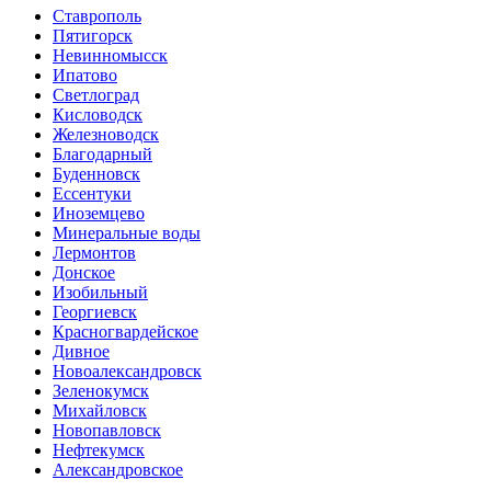
Ставрополь
Пятигорск
Невинномысск
Ипатово
Светлоград
Кисловодск
Железноводск
Благодарный
Буденновск
Ессентуки
Иноземцево
Минеральные воды
Лермонтов
Донское
Изобильный
Георгиевск
Красногвардейское
Дивное
Новоалександровск
Зеленокумск
Михайловск
Новопавловск
Нефтекумск
Александровское