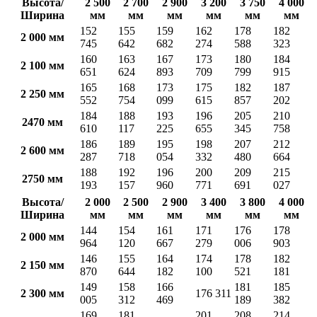
Высота/
2 500
2 700
2 900
3 200
3 750
4 000
Ширина
мм
мм
мм
мм
мм
мм
152
155
159
162
178
182
2 000 мм
745
642
682
274
588
323
160
163
167
173
180
184
2 100 мм
651
624
893
709
799
915
165
168
173
175
182
187
2 250 мм
552
754
099
615
857
202
184
188
193
196
205
210
2470 мм
610
117
225
655
345
758
186
189
195
198
207
212
2 600 мм
287
718
054
332
480
664
188
192
196
200
209
215
2750 мм
193
157
960
771
691
027
Высота/
2 000
2 500
2 900
3 400
3 800
4 000
Ширина
мм
мм
мм
мм
мм
мм
144
154
161
171
176
178
2 000 мм
964
120
667
279
006
903
146
155
164
174
178
182
2 150 мм
870
644
182
100
521
181
149
158
166
181
185
2 300 мм
176 311
005
312
469
189
382
169
181
201
208
214