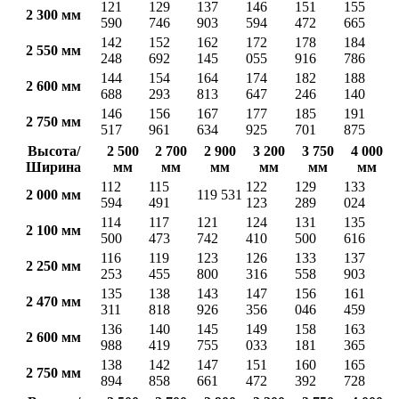
121
129
137
146
151
155
2 300 мм
590
746
903
594
472
665
142
152
162
172
178
184
2 550 мм
248
692
145
055
916
786
144
154
164
174
182
188
2 600 мм
688
293
813
647
246
140
146
156
167
177
185
191
2 750 мм
517
961
634
925
701
875
Высота/
2 500
2 700
2 900
3 200
3 750
4 000
Ширина
мм
мм
мм
мм
мм
мм
112
115
122
129
133
2 000 мм
119 531
594
491
123
289
024
114
117
121
124
131
135
2 100 мм
500
473
742
410
500
616
116
119
123
126
133
137
2 250 мм
253
455
800
316
558
903
135
138
143
147
156
161
2 470 мм
311
818
926
356
046
459
136
140
145
149
158
163
2 600 мм
988
419
755
033
181
365
138
142
147
151
160
165
2 750 мм
894
858
661
472
392
728