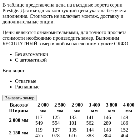
В таблице представлена цена на въездные ворота серии
Prestige. Для въездных констукций цена указана без учета
заполнения. Стоимость не включает монтаж, доставку и
дополнительные опции.
Цены являются ознакомительными, для точного просчета
стоимости необходимо производить замер. Выполним
БЕСПЛАТНЫЙ замер в любом населенном пункте СКФО.
Без автоматики
С автоматикой
Вид ворот
Откатные
Распашные
Заказать замер
Высота/
2 000
2 500
2 900
3 400
3 800
4 000
Ширина
мм
мм
мм
мм
мм
мм
117
125
133
141
146
149
2 000 мм
549
554
101
562
289
186
119
127
135
144
148
152
2 150 мм
455
078
616
383
804
464