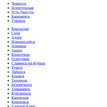
Черкесск
Зеленчукская
Усть-Джегута
Карачаевск
Учкекен
Краснодар
Сочи
Адлер
Новороссийск
Армавир
Анапа
Кропоткин
Геленджик
Славянск-на-Кубани
Туапсе
Лабинск
Крымск
Тихорецк
Белореченск
Тимашевск
Курганинск
Каневская
Кореновск
Горячий Ключ