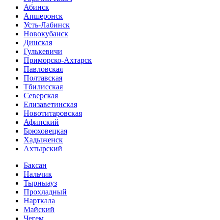
Абинск
Апшеронск
Усть-Лабинск
Новокубанск
Динская
Гулькевичи
Приморско-Ахтарск
Павловская
Полтавская
Тбилисская
Северская
Елизаветинская
Новотитаровская
Афипский
Брюховецкая
Хадыженск
Ахтырский
Баксан
Нальчик
Тырныауз
Прохладный
Нарткала
Майский
Чегем