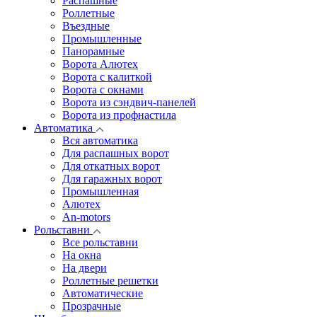
Распашные
Роллетные
Въездные
Промышленные
Панорамные
Ворота Алютех
Ворота с калиткой
Ворота c окнами
Ворота из сэндвич-панелей
Ворота из профнастила
Автоматика
Вся автоматика
Для распашных ворот
Для откатных ворот
Для гаражных ворот
Промышленная
Алютех
An-motors
Рольставни
Все рольставни
На окна
На двери
Роллетные решетки
Автоматические
Прозрачные